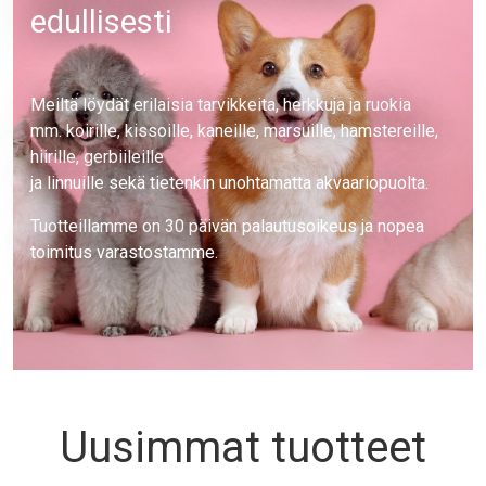
edullisesti
Text
Meiltä löydät erilaisia tarvikkeita, herkkuja ja ruokia
mm. koirille, kissoille, kaneille, marsuille, hamstereille,
hiirille, gerbiileille
ja linnuille sekä tietenkin unohtamatta akvaariopuolta.
Tuotteillamme on 30 päivän palautusoikeus ja nopea
toimitus varastostamme.
Uusimmat tuotteet