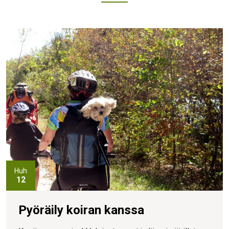
Huh
12
Pyöräily koiran kanssa