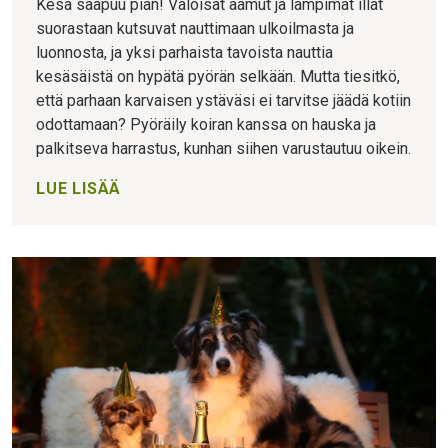
Kesä saapuu pian! Valoisat aamut ja lämpimät illat
suorastaan kutsuvat nauttimaan ulkoilmasta ja
luonnosta, ja yksi parhaista tavoista nauttia
kesäsäistä on hypätä pyörän selkään. Mutta tiesitkö,
että parhaan karvaisen ystäväsi ei tarvitse jäädä kotiin
odottamaan? Pyöräily koiran kanssa on hauska ja
palkitseva harrastus, kunhan siihen varustautuu oikein.
LUE LISÄÄ