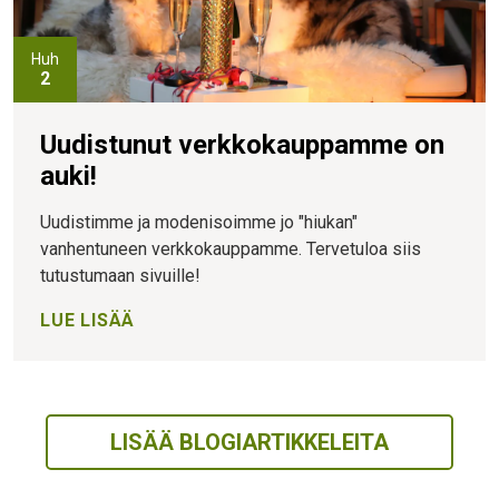
Huh
2
Uudistunut verkkokauppamme on
auki!
Uudistimme ja modenisoimme jo "hiukan"
vanhentuneen verkkokauppamme. Tervetuloa siis
tutustumaan sivuille!
LUE LISÄÄ
LISÄÄ BLOGIARTIKKELEITA