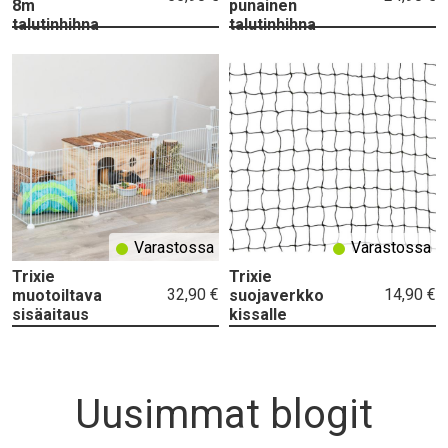
8m
punainen
talutinhihna
talutinhihna
Varastossa
Varastossa
Trixie
Trixie
32,90 €
14,90 €
muotoiltava
suojaverkko
sisäaitaus
kissalle
Uusimmat blogit