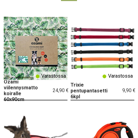
Varastossa
Varastossa
Ozami
Trixie
viilennysmatto
24,90 €
9,90 €
pentupantasetti
koiralle
6kpl
60x90cm