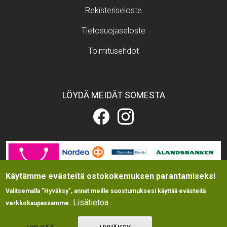
Footer menu
Rekisteriseloste
Tietosuojaseloste
Toimitusehdot
LÖYDÄ MEIDÄT SOMESTA
Eläintarvikekauppa.fi
Eläintarvikekauppa.fi
Facebookissa
Instagramissa
Image
Käytämme evästeitä ostokokemuksen parantamiseksi
Valitsemalla "Hyväksy", annat meille suostumuksesi käyttää evästeitä
Lisätietoa
verkkokaupassamme.