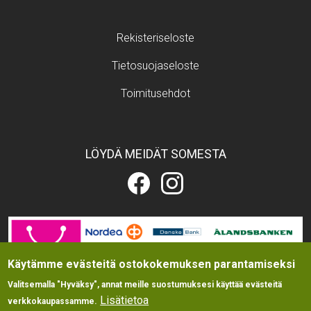
Footer menu
Rekisteriseloste
Tietosuojaseloste
Toimitusehdot
LÖYDÄ MEIDÄT SOMESTA
Eläintarvikekauppa.fi
Eläintarvikekauppa.fi
Facebookissa
Instagramissa
Image
Käytämme evästeitä ostokokemuksen parantamiseksi
Valitsemalla "Hyväksy", annat meille suostumuksesi käyttää evästeitä
Lisätietoa
verkkokaupassamme.