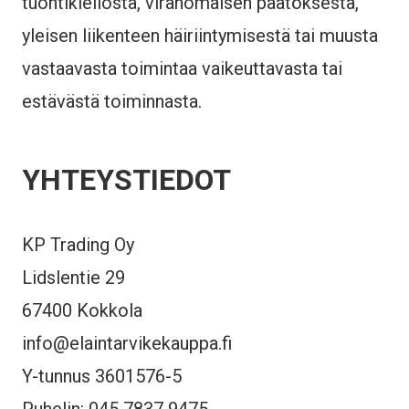
tuontikiellosta, viranomaisen päätöksestä,
yleisen liikenteen häiriintymisestä tai muusta
vastaavasta toimintaa vaikeuttavasta tai
estävästä toiminnasta.
YHTEYSTIEDOT
KP Trading Oy
Lidslentie 29
67400 Kokkola
info@elaintarvikekauppa.fi
Y-tunnus 3601576-5
Puhelin: 045 7837 9475