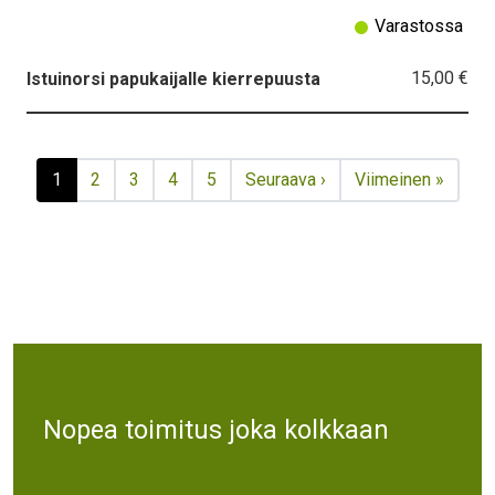
Varastossa
15,00 €
Istuinorsi papukaijalle kierrepuusta
Sivutus
Tämänhetkinen sivu
Sivu
Sivu
Sivu
Sivu
Seuraava sivu
Viimeinen sivu
1
2
3
4
5
Seuraava ›
Viimeinen »
Text
Nopea toimitus joka kolkkaan