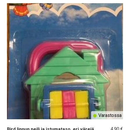
Varastossa
4,90 €
Bird linnun peili ja istumataso, eri värejä