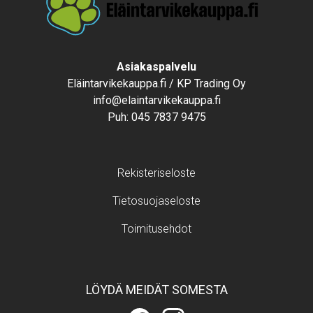
Text
Asiakaspalvelu
Eläintarvikekauppa.fi / KP Trading Oy
info@elaintarvikekauppa.fi
Puh:
045 7837 9475
Footer menu
Rekisteriseloste
Tietosuojaseloste
Toimitusehdot
LÖYDÄ MEIDÄT SOMESTA
Eläintarvikekauppa.fi
Eläintarvikekauppa.fi