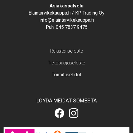
Text
Asiakaspalvelu
Eläintarvikekauppa.fi / KP Trading Oy
info@elaintarvikekauppa.fi
Puh:
045 7837 9475
Footer menu
Rekisteriseloste
Tietosuojaseloste
Toimitusehdot
LÖYDÄ MEIDÄT SOMESTA
Eläintarvikekauppa.fi
Eläintarvikekauppa.fi
Facebookissa
Instagramissa
Image