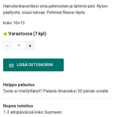
Body
Hamsterikaverillesi oma pehmoinen ja lämmin peti. Nylon-
päällyste, sisus karvaa. Pehmeä fleece-täyte.
koko 16×13
Varastossa (7 kpl)
Variations
−
+
Text
Helppo palautus
Tuote ei miellyttänyt? Palauta ilmaiseksi 30 päivän sisällä
Nopea toimitus
1-3 arkipäivässä koko Suomeen