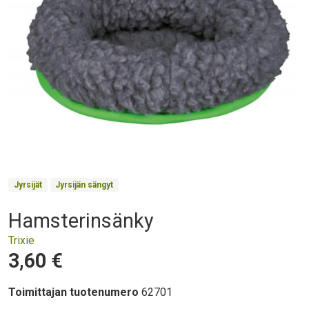
Product Collections
Jyrsijät
Jyrsijän sängyt
Hamsterinsänky
Otsikko
Trixie
Hinta
3,60 €
Toimittajan tuotenumero
62701