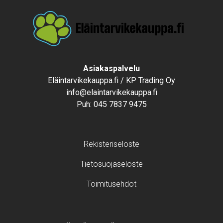
Text
Asiakaspalvelu
Eläintarvikekauppa.fi / KP Trading Oy
info@elaintarvikekauppa.fi
Puh:
045 7837 9475
Footer menu
Rekisteriseloste
Tietosuojaseloste
Toimitusehdot