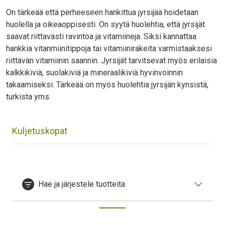
On tärkeää että perheeseen hankittua jyrsijää hoidetaan
huolella ja oikeaoppisesti. On syytä huolehtia, että jyrsijät
saavat riittavästi ravintoa ja vitamiineja. Siksi kannattaa
hankkia vitanmiinitippoja tai vitamiinirakeita varmistaaksesi
riittävän vitamiinin saannin. Jyrsijät tarvitsevat myös erilaisia
kalkkikiviä, suolakiviä ja mineraalikiviä hyvinvoinnin
takaamiseksi. Tärkeää on myös huolehtia jyrsijän kynsistä,
turkista yms.
Kuljetuskopat
Hae ja järjestele tuotteita