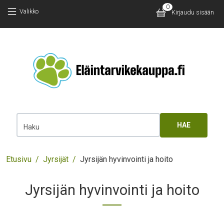
Hyppää pääsisältöön
Hyppää pääsisältöön
0
Käyttäjäv
Valikko
Kirjaudu sisään
Main 
Haku
Murupolku
Etusivu
Jyrsijät
Jyrsijän hyvinvointi ja hoito
Jyrsijän hyvinvointi ja hoito