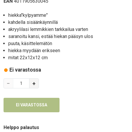
EAN
4011905630045
Body
hiekka"kylpyamme"
kahdella sisäänkäynnillä
akryylilasi lemmikkien tarkkailua varten
saranoitu kansi, estää hiekan pääsyn ulos
puuta, käsittelemätön
hiekka myydään erikseen
mitat 22x12x12 cm
Ei varastossa
Variations
−
+
Text
Helppo palautus