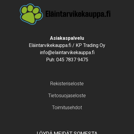
Text
Asiakaspalvelu
Eläintarvikekauppa.fi / KP Trading Oy
info@elaintarvikekauppa.fi
Puh:
045 7837 9475
Footer menu
Rekisteriseloste
Tietosuojaseloste
Toimitusehdot
LÖYDÄ MEIDÄT SOMESTA