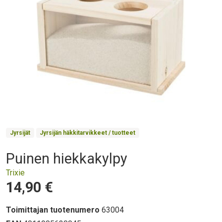
Product Collections
Jyrsijät
Jyrsijän häkkitarvikkeet / tuotteet
Puinen hiekkakylpy
Otsikko
Trixie
Hinta
14,90 €
Toimittajan tuotenumero
63004