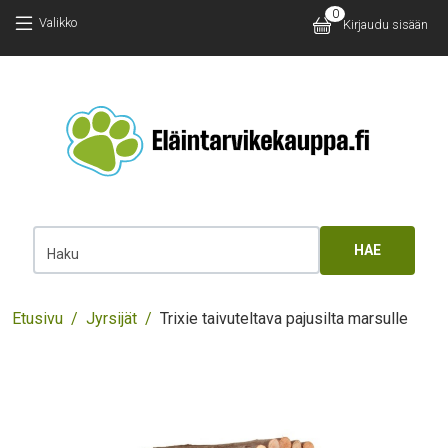
Hyppää pääsisältöön
Hyppää pääsisältöön
0
Käyttäjäv
Valikko
Kirjaudu sisään
Main 
Haku
Murupolku
Etusivu
Jyrsijät
Trixie taivuteltava pajusilta marsulle
Images