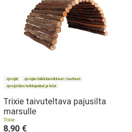
Product Collections
Jyrsijät
Jyrsijän häkkitarvikkeet / tuotteet
Jyrsijöiden leikkipaikat ja lelut
Trixie taivuteltava pajusilta
Otsikko
marsulle
Trixie
Hinta
8,90 €