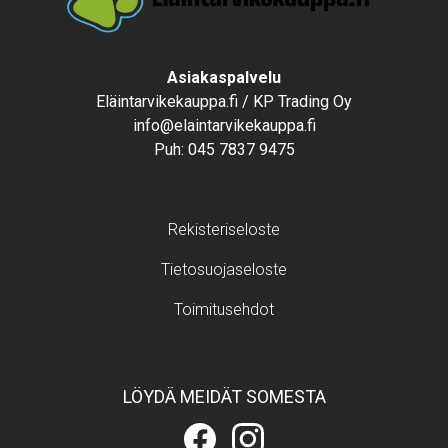
Text
Asiakaspalvelu
Eläintarvikekauppa.fi / KP Trading Oy
info@elaintarvikekauppa.fi
Puh:
045 7837 9475
Footer menu
Rekisteriseloste
Tietosuojaseloste
Toimitusehdot
LÖYDÄ MEIDÄT SOMESTA
Eläintarvikekauppa.fi
Eläintarvikekauppa.fi