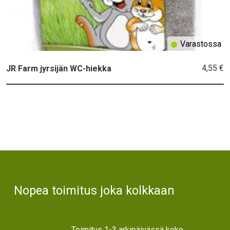
Varastossa
4,55 €
JR Farm jyrsijän WC-hiekka
Text
Nopea toimitus joka kolkkaan
Toimitus 1-3 arkipäivässä koko