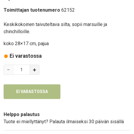
Toimittajan tuotenumero
62152
Body
Keskikokoinen taivuteltava silta, sopii marsuille ja
chinchilloille.
koko 28×17 cm, pajua
Ei varastossa
Variations
−
+
Text
Helppo palautus
Tuote ei miellyttänyt? Palauta ilmaiseksi 30 päivän sisällä