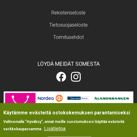
Footer menu
Rekisteriseloste
Tietosuojaseloste
Toimitusehdot
LÖYDÄ MEIDÄT SOMESTA
Eläintarvikekauppa.fi
Eläintarvikekauppa.fi
Facebookissa
Instagramissa
Image
Käytämme evästeitä ostokokemuksen parantamiseksi
Valitsemalla "Hyväksy", annat meille suostumuksesi käyttää evästeitä
Lisätietoa
verkkokaupassamme.