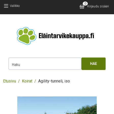
Hyppää pääsisältöön
Hyppää pääsisältöön
0
Käyttäjäv
Valikko
Kirjaudu sisään
Main 
Haku
Murupolku
Etusivu
Koirat
Agility-tunneli, iso
Images