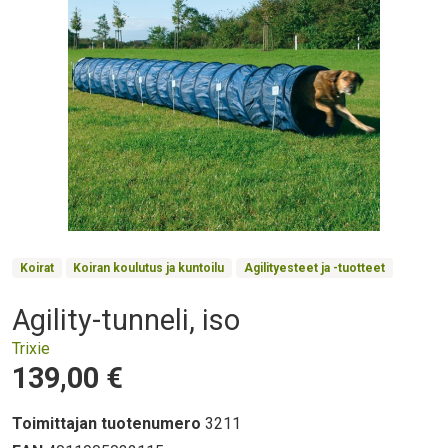
Product Collections
Koirat
Koiran koulutus ja kuntoilu
Agilityesteet ja -tuotteet
Agility-tunneli, iso
Otsikko
Trixie
Hinta
139,00 €
Toimittajan tuotenumero
3211