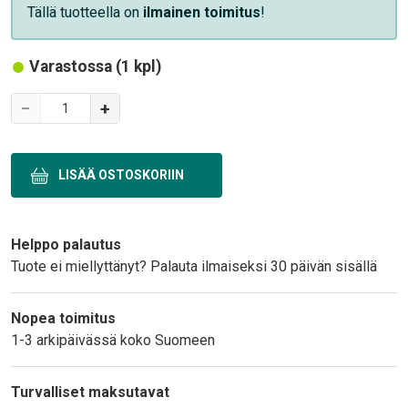
Tällä tuotteella on
ilmainen toimitus
!
Varastossa (1 kpl)
Variations
−
+
Text
Helppo palautus
Tuote ei miellyttänyt? Palauta ilmaiseksi 30 päivän sisällä
Nopea toimitus
1-3 arkipäivässä koko Suomeen
Turvalliset maksutavat