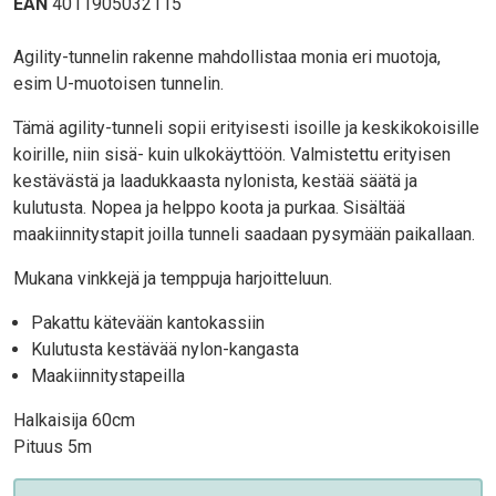
EAN
4011905032115
Body
Agility-tunnelin rakenne mahdollistaa monia eri muotoja,
esim U-muotoisen tunnelin.
Tämä agility-tunneli sopii erityisesti isoille ja keskikokoisille
koirille, niin sisä- kuin ulkokäyttöön. Valmistettu erityisen
kestävästä ja laadukkaasta nylonista, kestää säätä ja
kulutusta. Nopea ja helppo koota ja purkaa. Sisältää
maakiinnitystapit joilla tunneli saadaan pysymään paikallaan.
Mukana vinkkejä ja temppuja harjoitteluun.
Pakattu kätevään kantokassiin
Kulutusta kestävää nylon-kangasta
Maakiinnitystapeilla
Halkaisija 60cm
Pituus 5m