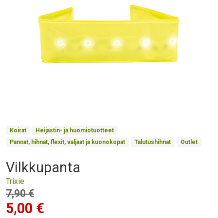
Product Collections
Koirat
Heijastin- ja huomiotuotteet
Pannat, hihnat, flexit, valjaat ja kuonokopat
Talutushihnat
Outlet
Vilkkupanta
Otsikko
Trixie
Hinta
7,90 €
5,00 €