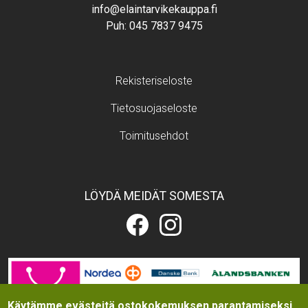
info@elaintarvikekauppa.fi
Puh:
045 7837 9475
Footer menu
Rekisteriseloste
Tietosuojaseloste
Toimitusehdot
LÖYDÄ MEIDÄT SOMESTA
Eläintarvikekauppa.fi
Eläintarvikekauppa.fi
Facebookissa
Instagramissa
Image
Käytämme evästeitä ostokokemuksen parantamiseksi