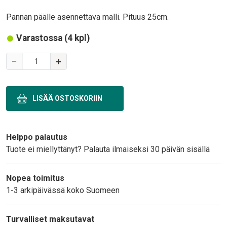
Body
Pannan päälle asennettava malli. Pituus 25cm.
Varastossa (4 kpl)
Variations
−
+
Text
Helppo palautus
Tuote ei miellyttänyt? Palauta ilmaiseksi 30 päivän sisällä
Nopea toimitus
1-3 arkipäivässä koko Suomeen
Turvalliset maksutavat