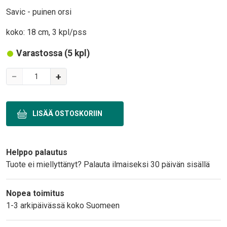
Body
Savic - puinen orsi
koko: 18 cm, 3 kpl/pss
Varastossa (5 kpl)
Variations
−
+
Text
Helppo palautus
Tuote ei miellyttänyt? Palauta ilmaiseksi 30 päivän sisällä
Nopea toimitus
1-3 arkipäivässä koko Suomeen