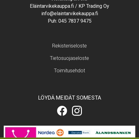
Eläintarvikekauppa.fi / KP Trading Oy
info@elaintarvikekauppa.fi
Puh:
045 7837 9475
Footer menu
Rekisteriseloste
Tietosuojaseloste
Toimitusehdot
LÖYDÄ MEIDÄT SOMESTA
Eläintarvikekauppa.fi
Eläintarvikekauppa.fi
Facebookissa
Instagramissa
Image