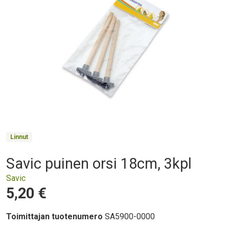
Product Collections
Linnut
Savic puinen orsi 18cm, 3kpl
Otsikko
Savic
Hinta
5,20 €
Toimittajan tuotenumero
SA5900-0000