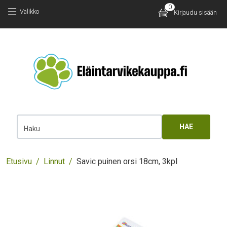
Hyppää pääsisältöön
Hyppää pääsisältöön
0
Käyttäjäv
Valikko
Kirjaudu sisään
Main 
Haku
Murupolku
Etusivu
Linnut
Savic puinen orsi 18cm, 3kpl
Images