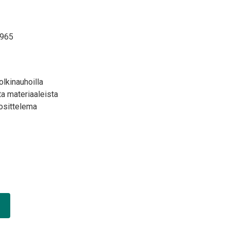
965
lkinauhoilla
ta materiaaleista
osittelema