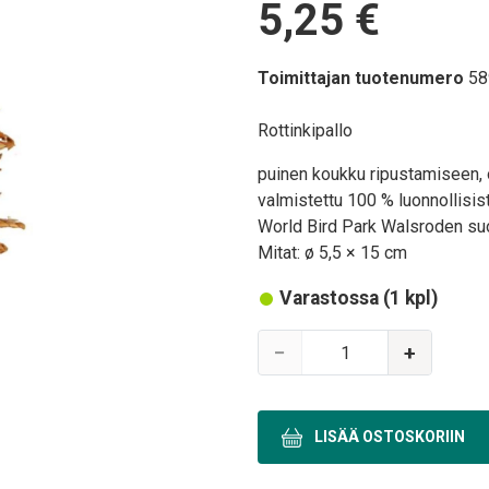
Hinta
5,25 €
Toimittajan tuotenumero
58
Body
Rottinkipallo
puinen koukku ripustamiseen, o
valmistettu 100 % luonnollisis
World Bird Park Walsroden su
Mitat: ø 5,5 × 15 cm
Varastossa (1 kpl)
Variations
−
+