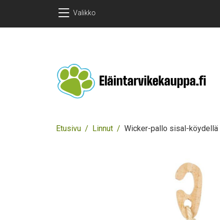
Hyppää pääsisältöön
Hyppää pääsisältöön
Valikko
Murupolku
Etusivu
Linnut
Wicker-pallo sisal-köydellä
Images