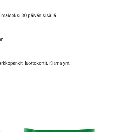
ilmaiseksi 30 päivän sisällä
en
rkkopankit, luottokortit, Klarna ym.