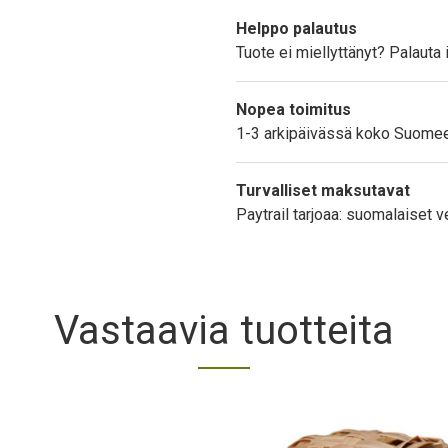
Text
Helppo palautus
Tuote ei miellyttänyt? Palauta 
Nopea toimitus
1-3 arkipäivässä koko Suome
Turvalliset maksutavat
Paytrail tarjoaa: suomalaiset ve
Vastaavia tuotteita