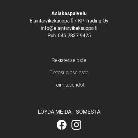
Text
Asiakaspalvelu
Eläintarvikekauppa.fi / KP Trading Oy
info@elaintarvikekauppa.fi
Puh:
045 7837 9475
Footer menu
Rekisteriseloste
Tietosuojaseloste
Toimitusehdot
LÖYDÄ MEIDÄT SOMESTA
Eläintarvikekauppa.fi
Eläintarvikekauppa.fi
Facebookissa
Instagramissa