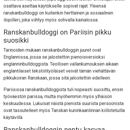
osattava asettaa käytökselle sopivat rajat. Yleensä
ranskanbulldoggi on kuitenkin herttainen ja sosiaalinen
ilopilleri, joka viihtyy myös sohvalla kainalossa.
Ranskanbulldoggi on Pariisin pikku
suosikki
Tarinoiden mukaan ranskanbulldoggin juuret ovat
Englannissa, jossa se jalostettiin pienoisversioksi
englanninbulldoggista. Teollisen vallankumouksen aikaan
englantilaiset tekstiilityöläiset veivät tämän viehättävän
pikkukoiran Ranskaan, jossa sitä jalostettiin edelleen.
Pariisissa ranskanbulldoggista tuli nopeasti suosittu, ensin
työväestön parissa, mutta myöhemmin myös ylhäisön
keskuudessa. Lukuisat näistä pienistä suurista persoonista
ovat tassutelleet myös Tanskan kuninkaanlinnan kiillotetuilla
käytävillä.
Ranskanbulldoggin pentu kasvaa