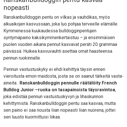
nopeasti
Ranskanbulldoggin pentu on vilkas ja vauhdikas, myös
alkuaikojen kasvussaan, joka luo pohjaa terveelle elämälle.
Kymmenessä kuukaudessa bulldogginpentujen
syntymäpaino kaksikymmenkertaistuu – ja ensimmäisen
puolen vuoden aikana pennut kasvavat peräti 20 grammaa
päivässä. Huikea kasvuvauhti asettaa omat haasteensa
pennun ruokinnalle.
Pennun vastustuskyky ei ehdi kehittyä täysin ennen
vieroitusta emon maidosta, josta se on saanut tärkeitä vasta-
aineita.
Ranskanbulldoggin pennulle räätälöity French
Bulldog Junior –ruoka on tasapainoista täysravintoa
,
joka edistää pennun vastustuskyvyn ja lihaskunnon
kehittymistä. Ranskanbulldoggin pentu saa kasvaa, mutta
sen paino ei saa nousta liian nopeasti liian nuorena, jottei
sen luusto kuormittuisi liikaa.