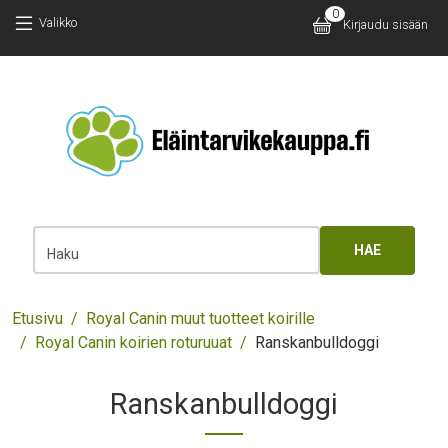
Hyppää pääsisältöön
Hyppää pääsisältöön
0
Käyttäjäv
Valikko
Kirjaudu sisään
Main 
Haku
Murupolku
Etusivu
Royal Canin muut tuotteet koirille
Royal Canin koirien roturuuat
Ranskanbulldoggi
Ranskanbulldoggi