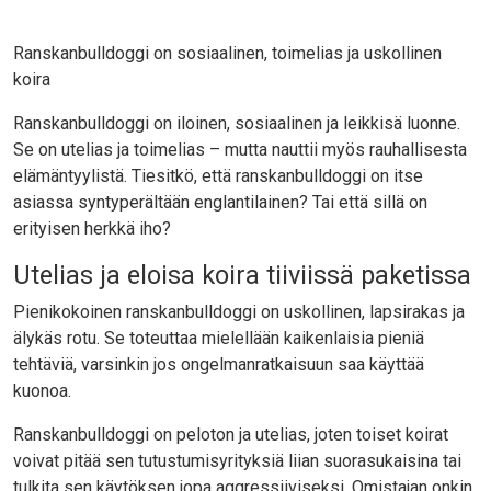
Ranskanbulldoggi on sosiaalinen, toimelias ja uskollinen
koira
Ranskanbulldoggi on iloinen, sosiaalinen ja leikkisä luonne.
Se on utelias ja toimelias – mutta nauttii myös rauhallisesta
elämäntyylistä. Tiesitkö, että ranskanbulldoggi on itse
asiassa syntyperältään englantilainen? Tai että sillä on
erityisen herkkä iho?
Utelias ja eloisa koira tiiviissä paketissa
Pienikokoinen ranskanbulldoggi on uskollinen, lapsirakas ja
älykäs rotu. Se toteuttaa mielellään kaikenlaisia pieniä
tehtäviä, varsinkin jos ongelmanratkaisuun saa käyttää
kuonoa.
Ranskanbulldoggi on peloton ja utelias, joten toiset koirat
voivat pitää sen tutustumisyrityksiä liian suorasukaisina tai
tulkita sen käytöksen jopa aggressiiviseksi. Omistajan onkin