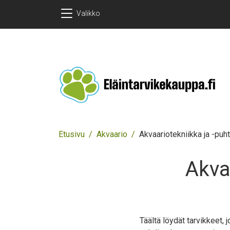
Hyppää pääsisältöön
Hyppää pääsisältöön
Valikko
Murupolku
Etusivu
Akvaario
Akvaariotekniikka ja -puh
Akva
Täältä löydät tarvikkeet, 