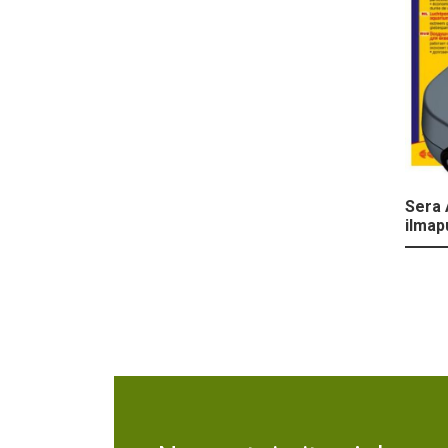
Sera 
ilma
Text