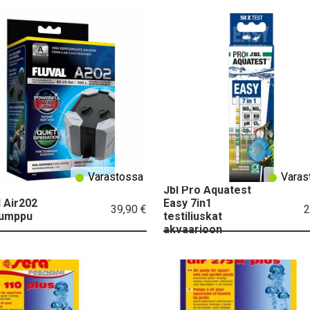
Varastossa
Varas
Jbl Pro Aquatest
l Air202
Easy 7in1
39,90 €
2
pumppu
testiliuskat
akvaarioon