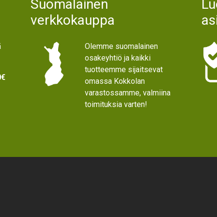
Suomalainen
Lu
verkkokauppa
as
ä
Olemme suomalainen
osakeyhtiö ja kaikki
tuotteemme sijaitsevat
0€
omassa Kokkolan
varastossamme, valmiina
toimituksia varten!