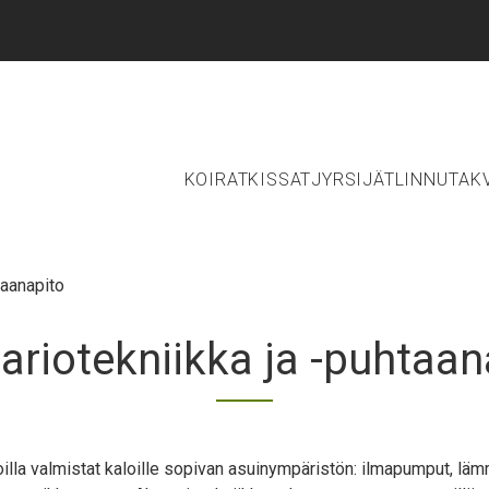
Main navigation hea
KOIRAT
KISSAT
JYRSIJÄT
LINNUT
AK
taanapito
ariotekniikka ja -puhtaan
joilla valmistat kaloille sopivan asuinympäristön: ilmapumput, läm