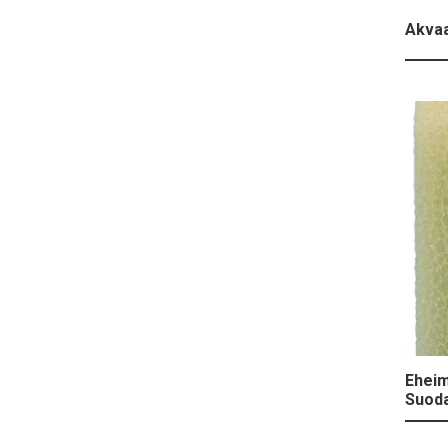
Akvaa
Eheim
Suoda