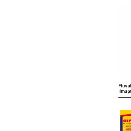
Fluva
ilma