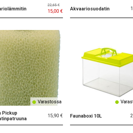
22,65 €
1
riolämmitin
Akvaariosuodatin
15,00 €
Varastossa
Varas
 Pickup
15,90 €
2
Faunaboxi 10L
tinpatruuna