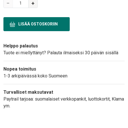
Variations
−
+
Text
Helppo palautus
Tuote ei miellyttänyt? Palauta ilmaiseksi 30 päivän sisällä
Nopea toimitus
1-3 arkipäivässä koko Suomeen
Turvalliset maksutavat
Paytrail tarjoaa: suomalaiset verkkopankit, luottokortit, Klarna
ym.