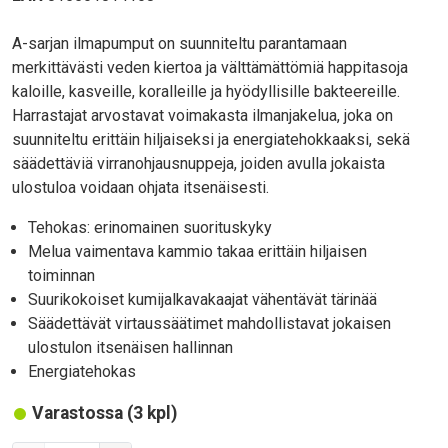
Body
A-sarjan ilmapumput on suunniteltu parantamaan
merkittävästi veden kiertoa ja välttämättömiä happitasoja
kaloille, kasveille, koralleille ja hyödyllisille bakteereille.
Harrastajat arvostavat voimakasta ilmanjakelua, joka on
suunniteltu erittäin hiljaiseksi ja energiatehokkaaksi, sekä
säädettäviä virranohjausnuppeja, joiden avulla jokaista
ulostuloa voidaan ohjata itsenäisesti.
Tehokas: erinomainen suorituskyky
Melua vaimentava kammio takaa erittäin hiljaisen
toiminnan
Suurikokoiset kumijalkavakaajat vähentävät tärinää
Säädettävät virtaussäätimet mahdollistavat jokaisen
ulostulon itsenäisen hallinnan
Energiatehokas
Varastossa (3 kpl)