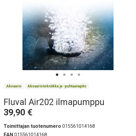
Product Collections
Akvaario
Akvaariotekniikka ja -puhtaanapito
Fluval Air202 ilmapumppu
Otsikko
Hinta
39,90 €
Toimittajan tuotenumero
015561014168
EAN
015561014168