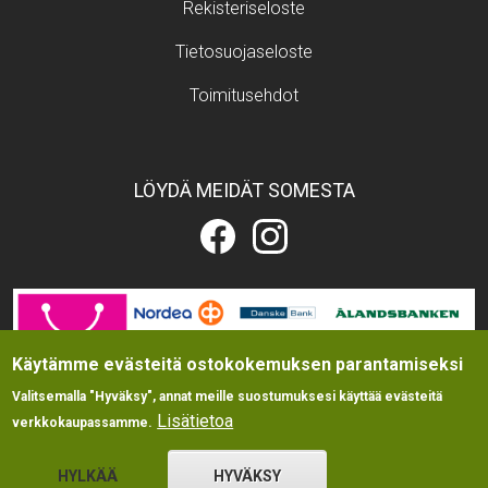
Footer menu
Rekisteriseloste
Tietosuojaseloste
Toimitusehdot
LÖYDÄ MEIDÄT SOMESTA
Eläintarvikekauppa.fi
Eläintarvikekauppa.fi
Facebookissa
Instagramissa
Image
Käytämme evästeitä ostokokemuksen parantamiseksi
Valitsemalla "Hyväksy", annat meille suostumuksesi käyttää evästeitä
Lisätietoa
verkkokaupassamme.
HYLKÄÄ
HYVÄKSY