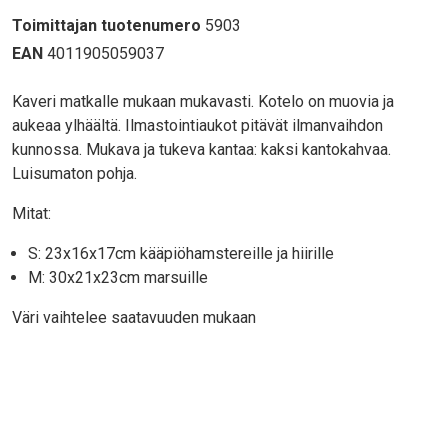
Toimittajan tuotenumero
5903
EAN
4011905059037
Body
Kaveri matkalle mukaan mukavasti. Kotelo on muovia ja
aukeaa ylhäältä. Ilmastointiaukot pitävät ilmanvaihdon
kunnossa. Mukava ja tukeva kantaa: kaksi kantokahvaa.
Luisumaton pohja.
Mitat:
S: 23x16x17cm kääpiöhamstereille ja hiirille
M: 30x21x23cm marsuille
Väri vaihtelee saatavuuden mukaan