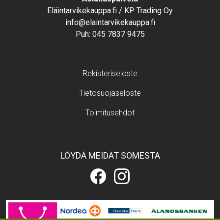
Eläintarvikekauppa.fi / KP Trading Oy
info@elaintarvikekauppa.fi
Puh:
045 7837 9475
Footer menu
Rekisteriseloste
Tietosuojaseloste
Toimitusehdot
LÖYDÄ MEIDÄT SOMESTA
Eläintarvikekauppa.fi
Eläintarvikekauppa.fi
Facebookissa
Instagramissa
Image