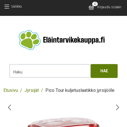
Hyppää pääsisältöön
Hyppää pääsisältöön
0
Käyttäjäv
Valikko
Kirjaudu sisään
Main 
Haku
Murupolku
Etusivu
Jyrsijät
Pico Tour kuljetuslaatikko jyrsijöille
Images