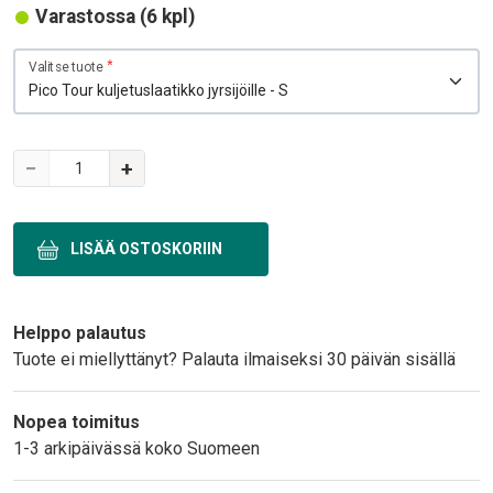
Varastossa (6 kpl)
Variations
Valitse tuote
−
+
Text
Helppo palautus
Tuote ei miellyttänyt? Palauta ilmaiseksi 30 päivän sisällä
Nopea toimitus
1-3 arkipäivässä koko Suomeen