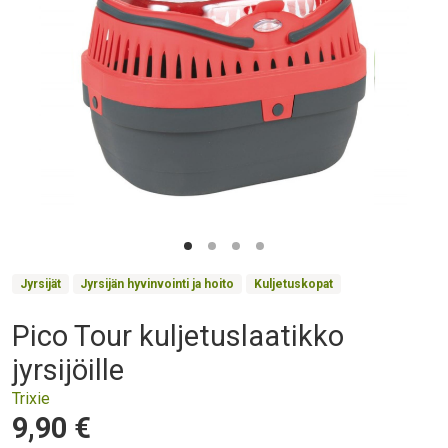
Product Collections
Jyrsijät
Jyrsijän hyvinvointi ja hoito
Kuljetuskopat
Pico Tour kuljetuslaatikko
Otsikko
jyrsijöille
Trixie
Hinta
9,90 €