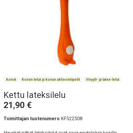
Product Collections
Koirat
Koiran lelut ja koiran aktivointipelit
Vinyyli- ja latex-lelut
Kettu lateksilelu
Otsikko
Hinta
21,90 €
Toimittajan tuotenumero
KF522508
Body
Hauskat pitkät lateksilelut ovat oivia noutoleluja koirille