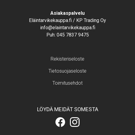
Text
Asiakaspalvelu
Eläintarvikekauppa.fi / KP Trading Oy
info@elaintarvikekauppa.fi
Puh:
045 7837 9475
Footer menu
Rekisteriseloste
Tietosuojaseloste
Toimitusehdot
LÖYDÄ MEIDÄT SOMESTA
Eläintarvikekauppa.fi
Eläintarvikekauppa.fi
Facebookissa
Instagramissa