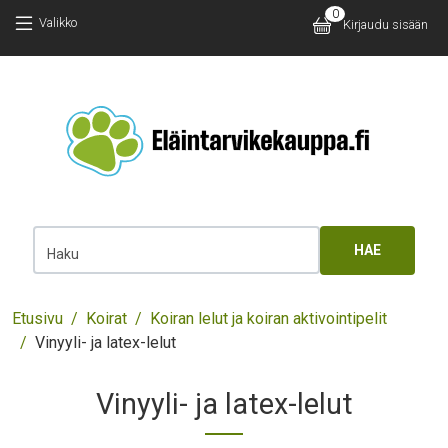
Hyppää pääsisältöön
Hyppää pääsisältöön
0
Käyttäjäv
Valikko
Kirjaudu sisään
Main 
Haku
Murupolku
Etusivu
Koirat
Koiran lelut ja koiran aktivointipelit
Vinyyli- ja latex-lelut
Vinyyli- ja latex-lelut