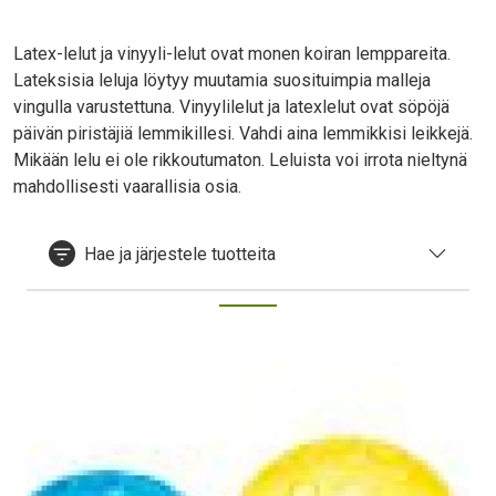
Latex-lelut ja vinyyli-lelut ovat monen koiran lemppareita.
Lateksisia leluja löytyy muutamia suosituimpia malleja
vingulla varustettuna. Vinyylilelut ja latexlelut ovat söpöjä
päivän piristäjiä lemmikillesi. Vahdi aina lemmikkisi leikkejä.
Mikään lelu ei ole rikkoutumaton. Leluista voi irrota nieltynä
mahdollisesti vaarallisia osia.
Hae ja järjestele tuotteita