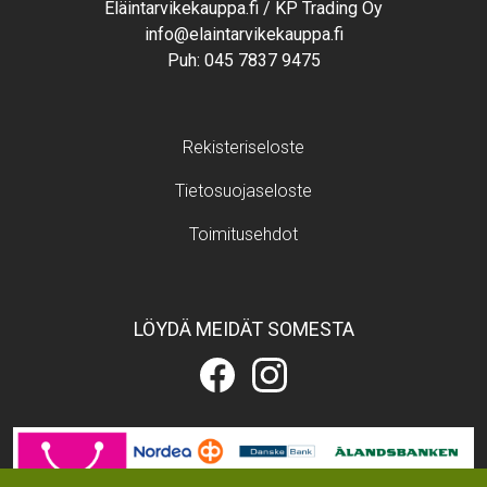
Eläintarvikekauppa.fi / KP Trading Oy
info@elaintarvikekauppa.fi
Puh:
045 7837 9475
Footer menu
Rekisteriseloste
Tietosuojaseloste
Toimitusehdot
LÖYDÄ MEIDÄT SOMESTA
Eläintarvikekauppa.fi
Eläintarvikekauppa.fi
Facebookissa
Instagramissa
Image